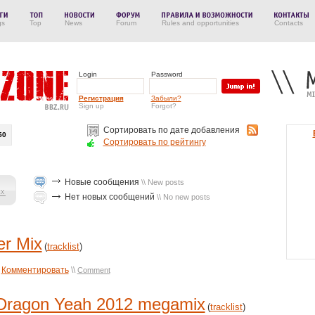
gs
Top
News
Forum
Rules and opportunities
Contacts
Login
Password
Регистрация
Забыли?
Sign up
Forgot?
Сортировать по дате добавления
50
Сортировать по рейтингу
Новые сообщения
\\ New posts
Нет новых сообщений
\\ No new posts
r Mix
(
tracklist
)
Комментировать
\\
Comment
Dragon Yeah 2012 megamix
(
tracklist
)