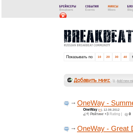
Breaksers
Events
Mixes
Blo
Показывать по
10
20
30
40
OneWay - Summe
OneWay
(
+
), 12.06.2012
Рейтинг
+3
Rating |
0
OneWay - Great 