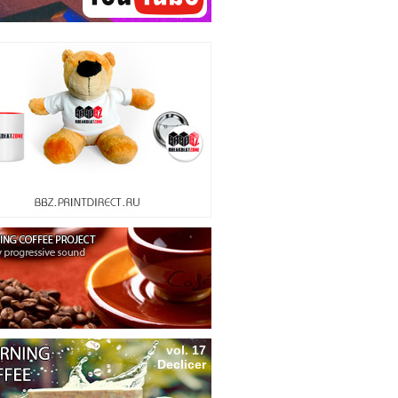
vol. 17
Declicer