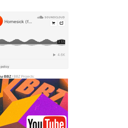
ты BBZ
/ BBZ Projects: