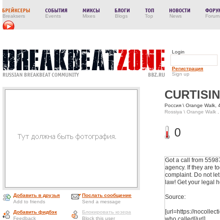
Breaksers
Events
Mixes
Blogs
Top
News
Forum
Login
Регистрация
Sign up
CURTISI
Россия \ Orange Walk, 
Rossiya \ Orange Walk ,
0
Got a call from 5598
agency. If they are t
complaint. Do not let
law! Get your legal he
Добавить в друзья
Послать сообщение
Source:
Add to friends
Send a message
[url=https://nocolle
Добавить фидбэк
Блокировать юзера
Feedback
Block this user
who called[/url]