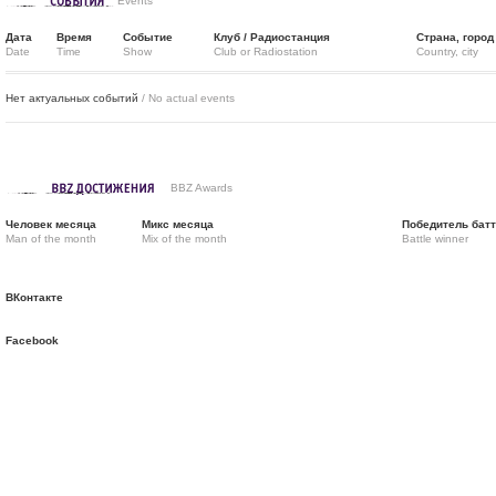
Events
Дата
Время
Событие
Клуб / Радиостанция
Страна, город
Date
Time
Show
Club or Radiostation
Country, city
Нет актуальных событий
/ No actual events
BBZ Awards
Человек месяца
Микс месяца
Победитель бат
Man of the month
Mix of the month
Battle winner
ВКонтакте
Facebook