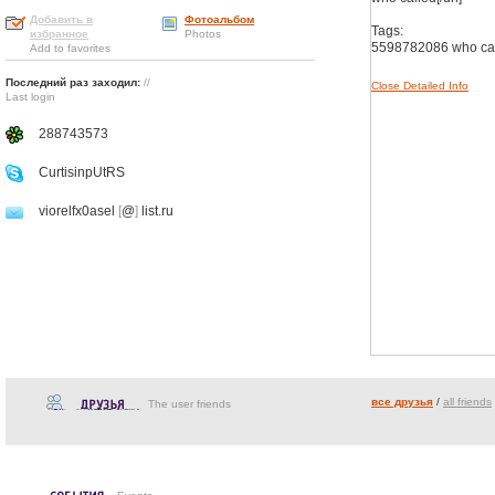
Добавить в
Фотоальбом
Tags:
избранное
Photos
5598782086 who ca
Add to favorites
Последний раз заходил:
//
Close Detailed Info
Last login
288743573
CurtisinpUtRS
viorelfx0asel
[
@
]
list.ru
все друзья
/
all friends
The user friends