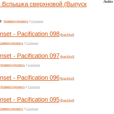
Лейбл
 - Вспышка сверхновой (Выпуск
1
0
Комментировать
\\
Comment
et - Pacification 098
(
tracklist
)
Комментировать
\\
Comment
et - Pacification 097
(
tracklist
)
Комментировать
\\
Comment
et - Pacification 096
(
tracklist
)
Комментировать
\\
Comment
et - Pacification 095
(
tracklist
)
Комментировать
\\
Comment