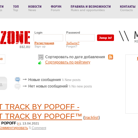
gs
Top
News
Forum
Rules and opportunities
Contacts
Login
Password
Регистрация
Забыли?
Sign up
Forgot?
Сортировать по дате добавления
50
Сортировать по рейтингу
Новые сообщения
\\ New posts
Нет новых сообщений
\\ No new posts
 TRACK BY POPOFF -
T TRACK BY POPOFF™
(
tracklist
)
 POPOFF
(
+
), 13.04.2021
Комментировать
\\
Comment