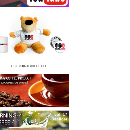
vol. 17
Declicer