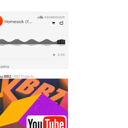
ты BBZ
/ BBZ Projects: