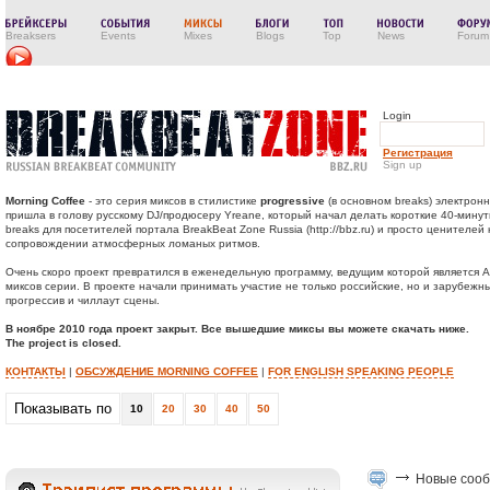
Breaksers
Events
Mixes
Blogs
Top
News
Forum
Login
Регистрация
Sign up
Morning Coffee
- это серия миксов в стилистике
progressive
(в основном breaks) электронн
пришла в голову русскому DJ/продюсеру Yreane, который начал делать короткие 40-минутн
breaks для посетителей портала BreakBeat Zone Russia (http://bbz.ru) и просто ценителей
сопровождении атмосферных ломаных ритмов.
Очень скоро проект превратился в еженедельную программу, ведущим которой является A
миксов серии. В проекте начали принимать участие не только российские, но и зарубеж
прогрессив и чиллаут сцены.
В ноябре 2010 года проект закрыт. Все вышедшие миксы вы можете скачать ниже.
The project is closed.
КОНТАКТЫ
|
ОБСУЖДЕНИЕ MORNING COFFEE
|
FOR ENGLISH SPEAKING PEOPLE
Показывать по
10
20
30
40
50
Новые соо