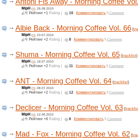
Antoni Fis Away - Morning Coffee Vol
MipH
(
+
), 26.08.2010
Рейтинг
+1
Rating |
10
Комментировать
\\
Comment
Albie Back - Morning Coffee Vol. 66
(
tr
MipH
(
+
), 23.07.2010
Рейтинг
+2
Rating |
8
Комментировать
\\
Comment
Shuma - Morning Coffee Vol. 65
(
tracklist
)
MipH
(
+
), 18.07.2010
Рейтинг
+2
Rating |
11
Комментировать
\\
Comment
ANT - Morning Coffee Vol. 64
(
tracklist
)
MipH
(
+
), 08.07.2010
Рейтинг
+2
Rating |
12
Комментировать
\\
Comment
Declicer - Morning Coffee Vol. 63
(
tracklis
MipH
(
+
), 12.06.2010
Рейтинг
+6
Rating |
6
Комментировать
\\
Comment
Mad - Fox - Morning Coffee Vol. 62
(
tra