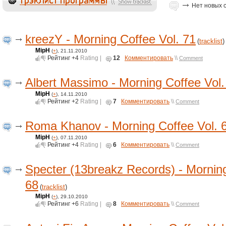
Нет новых 
kreezY - Morning Coffee Vol. 71
(
tracklist
)
MipH
(
+
), 21.11.2010
Рейтинг
+4
Rating |
12
Комментировать
\\
Comment
Albert Massimo - Morning Coffee Vol.
MipH
(
+
), 14.11.2010
Рейтинг
+2
Rating |
7
Комментировать
\\
Comment
Roma Khanov - Morning Coffee Vol. 
MipH
(
+
), 07.11.2010
Рейтинг
+4
Rating |
6
Комментировать
\\
Comment
Specter (13breakz Records) - Morning
68
(
tracklist
)
MipH
(
+
), 29.10.2010
Рейтинг
+6
Rating |
8
Комментировать
\\
Comment