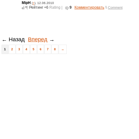
MipH
(
+
), 12.06.2010
Рейтинг
+6
Rating |
9
Комментировать
\\
Comment
← Назад
Вперед
→
1
2
3
4
5
6
7
8
→