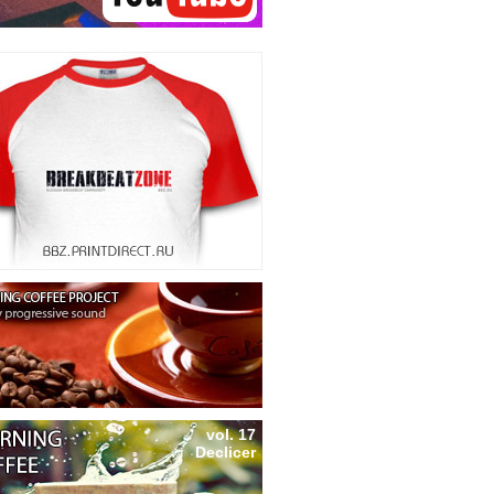
vol. 17
Declicer