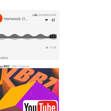
ты BBZ
/ BBZ Projects: