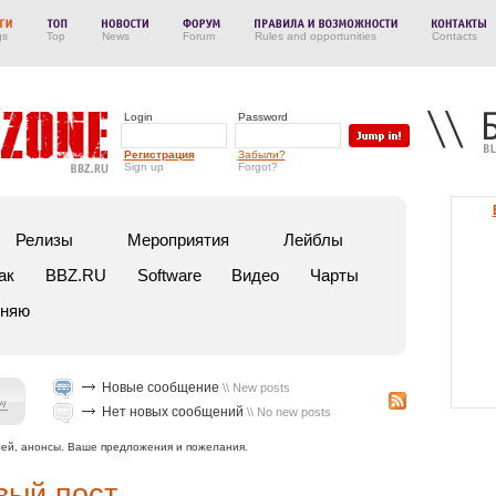
gs
Top
News
Forum
Rules and opportunities
Contacts
Login
Password
Регистрация
Забыли?
Sign up
Forgot?
Релизы
Мероприятия
Лейблы
ак
BBZ.RU
Software
Видео
Чарты
еняю
Новые сообщение
\\ New posts
Нет новых сообщений
\\ No new posts
елей, анонсы. Ваше предложения и пожелания.
вый пост