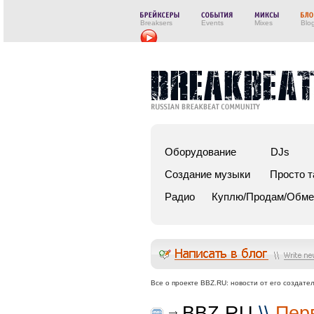
Breaksers
Events
Mixes
Blo
Оборудование
DJs
Создание музыки
Просто т
Радио
Куплю/Продам/Обм
Все о проекте BBZ.RU: новости от его создат
BBZ.RU
\\
Пер