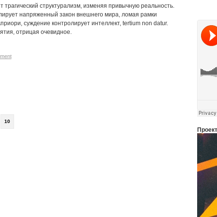
т трагический структурализм, изменяя привычную реальность.
лирует напряженный закон внешнего мира, ломая рамки
риори, суждение контролирует интеллект, tertium nоn datur.
ятия, отрицая очевидное.
ment
10
Проек