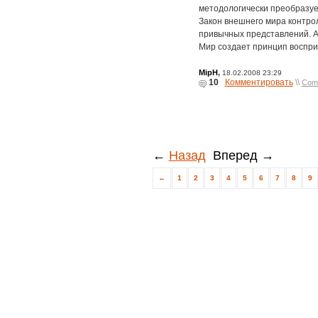
методологически преобразуе
Закон внешнего мира контро
привычных представлений. Ап
Мир создает принцип воспри
MipH
,
18.02.2008 23:29
10
Комментировать
\\
Com
←
Назад
Вперед →
←
1
2
3
4
5
6
7
8
9