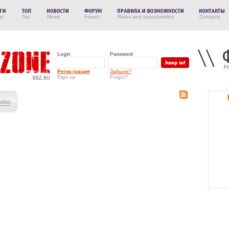
gs
Top
News
Forum
Rules and opportunities
Contacts
Login
Password
Регистрация
Забыли?
Sign up
Forgot?