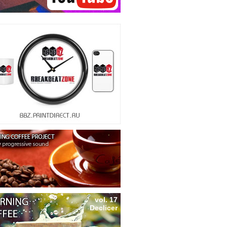
vol. 17
Declicer