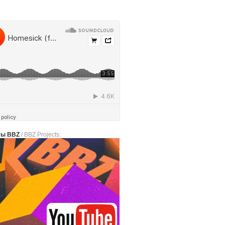
ты BBZ
/ BBZ Projects: