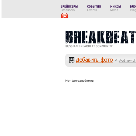
Breaksers
Events
Mixes
Blo
Нет фотоальбомов.