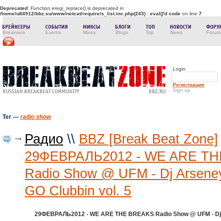
Deprecated
: Function eregi_replace() is deprecated in
/home/u84912/bbz.su/www/netcat/require/s_list.inc.php(243) : eval()'d code
on line
7
Breaksers
Events
Mixes
Blogs
Top
News
Forum
Login
Регистрация
Sign up
Тег —
radio show
Радио
\\
BBZ [Break Beat Zone]
29ФЕВРАЛЬ2012 - WE ARE T
Radio Show @ UFM - Dj Arsene
GO Clubbin vol. 5
29ФЕВРАЛЬ2012 - WE ARE THE BREAKS Radio Show @ UFM - Dj