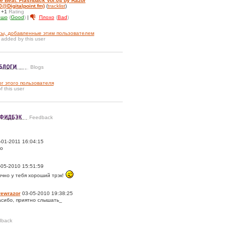
e Beat: Flashback Vol.04 by Razor
0@Digitalpoint.fm)
(
tracklist
)
г
+1
Rating
ошо
(
Good
)
|
Плохо
(
Bad
)
сы, добавленные этим пользователем
 added by this user
Blogs
ог этого пользователя
of this user
Feedback
01-2011 16:04:15
о
05-2010 15:51:59
ычно у тебя хороший трэк!
rewrazor
03-05-2010 19:38:25
сибо, приятно слышать_
dback