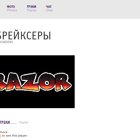
Photos
Tracks
Chat
Tracks
Shock
h
to see this player.