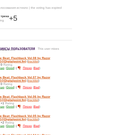
лосования истекло | the voting has expired
+5
 трека
ing
This user mixes
e Beat: Flashback Vol.08 by Razor
0@Digitalpoint.fm)
(
tracklist
)
г
0
Rating
ошо
(
Good
)
|
Плохо
(
Bad
)
e Beat: Flashback Vol.07 by Razor
0@Digitalpoint.fm)
(
tracklist
)
г
0
Rating
ошо
(
Good
)
|
Плохо
(
Bad
)
e Beat: Flashback Vol.06 by Razor
0@Digitalpoint.fm)
(
tracklist
)
г
+1
Rating
ошо
(
Good
)
|
Плохо
(
Bad
)
e Beat: Flashback Vol.05 by Razor
0@Digitalpoint.fm)
(
tracklist
)
г
+2
Rating
ошо
(
Good
)
|
Плохо
(
Bad
)