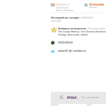
Добавить в
Фотоальбом
избранное
Photos
Add to favorites
Последний раз заходил:
25/08/2012
Last login
Любимые исполнители
| Favourite Artists
The Crystal Method, The Chemical Brothers
Prodigy, Meat Katie, Hybrid
409548500
astaroff
[
@
]
rambler.ru
The user friends