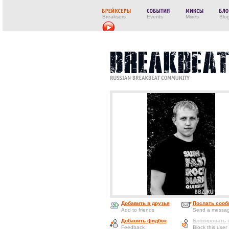
Breaksers
Events
Mixes
Blo
Добавить в друзья
Послать сооб
Add to friends
Send a messa
Добавить фидбэк
Блокировать 
Feedback
Block this user