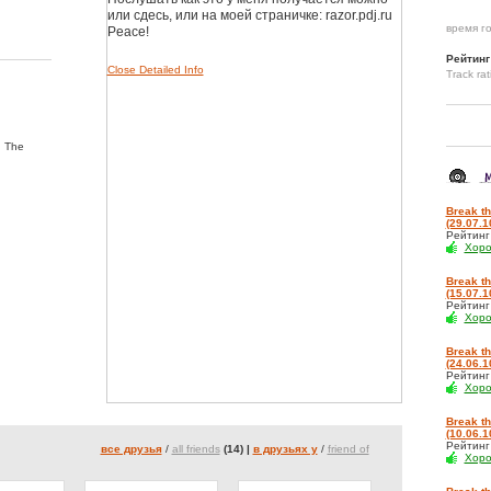
или сдесь, или на моей страничке: razor.pdj.ru
время го
Peace!
Рейтинг
Close Detailed Info
Track rat
, The
Break th
(29.07.1
Рейтин
Хор
Break th
(15.07.1
Рейтин
Хор
Break th
(24.06.1
Рейтин
Хор
Break th
(10.06.1
Рейтин
все друзья
/
all friends
(14) |
в друзьях у
/
friend of
Хор