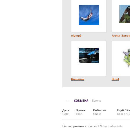
olymp5
Arthur Spec
Romanov
Sidel
Events
Дата
Время
Событие
Клуб / Р
Date
Time
Show
Club or R
Нет актуальных событий
/ No actual events