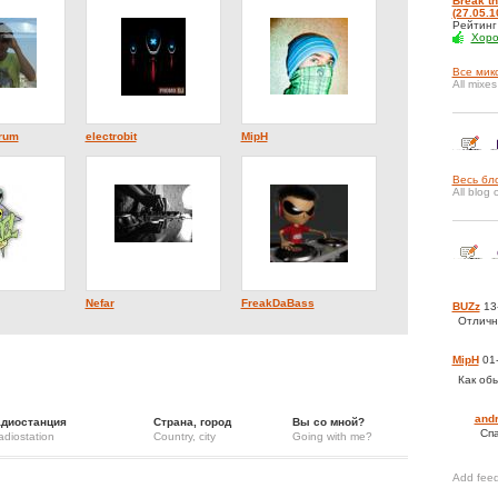
Break th
(27.05.1
Рейтин
Хор
Все мик
All mixes
trum
electrobit
MipH
Весь бл
All blog 
Nefar
FreakDaBass
BUZz
13-
Отличн
MipH
01-
Как об
and
адиостанция
Страна, город
Вы со мной?
Спа
adiostation
Country, city
Going with me?
Add fee