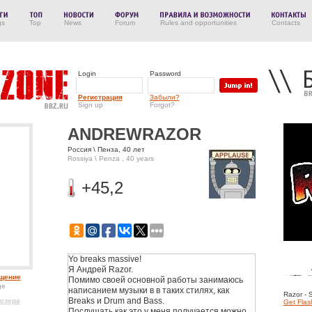
gs
Top
News
Forum
Rules and opportunities
Contacts
Login
Password
Регистрация
Забыли?
Sign up
Forgot?
ANDREWRAZOR
Россия \ Пенза, 40 лет
Rossiya \ Penza , 40 years
+45,2
Yo breaks massive!
Я Андрей Razor.
щение
Помимо своей основной работы занимаюсь
ge
написанием музыки в в таких стилях, как
Razor - 
Breaks и Drum and Bass.
юзера
Get Flas
Послушать как это у меня получается можно